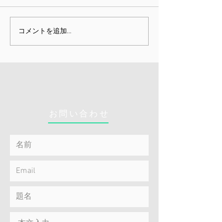
の数か月本当に目まぐるしく
の接種が我が国で
変化する身の回りに唖然とし
ました。リスクの
ていました。健康を扱う仕事
療従事者から始ま
コメントを追加…
を生業にしている立場上、医
私の勤務先でも多
学的な事を中心に関心を持っ
接種しています。
ておりますが、それにしても
ンは実用まで実に
この世（ひょっとしてあの世
発され、当初はも
も？）全体の仕組みにまで思
たものでした。7
いをはせないと...
接種すれば集団免
新型コロナ...
お問い合わせ