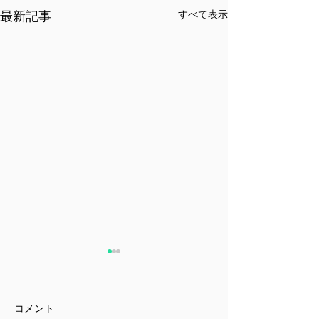
すべて表示
最新記事
新しいステージ？
新型コロナのワ
ついて
ブログの更新を怠っていた言
い訳にしかなりませんが、こ
新型コロナワクチ
コメント