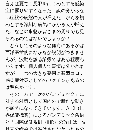
言えば夏でも風邪をはじめとする感染
症に罹りやすくなった、訳の分からな
い症状や病態の人が増えた、がんを初
めとする深刻な病気にかかる人が増え
た、などの事態が皆さまの周りでも見
られるのではないでしょうか？
　どうしてそのような傾向にあるかは
西洋医学的になかなか説明がつきませ
んが、波動を診る診療ではある程度わ
かります。個人個人で事情は分かれま
すが、一つの大きな要因に新型コロナ
感染症対策としてのワクチンがあるの
は明らかです。
　その一方で「次のパンデミック」に
対する対策として国内外で新たな動き
が顕著になってきています。WHO（世
界保健機関）によるパンデミック条約
と「国際保健規則（IHR）の改正は、先
月末の総会で批准はされなかったもの