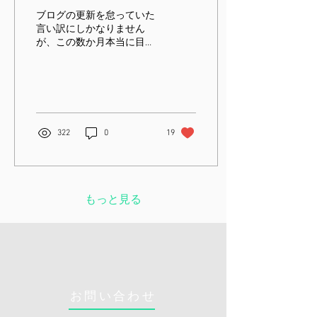
ブログの更新を怠っていた
言い訳にしかなりません
が、この数か月本当に目ま
ぐるしく変化する身の回り
に唖然としていました。健
康を扱う仕事を生業にして
いる立場上、医学的な事を
中心に関心を持っておりま
すが、それにしてもこの世
322
0
19
（ひょっとしてあの世
も？）全体の仕組みにまで
思いをはせないと...
もっと見る
お問い合わせ