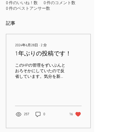
0
件のいいね！数
0
件のコメント数
0
件のベストアンサー数
記事
2024年6月28日
∙
2
分
1年ぶりの投稿です！
このHPの管理をずいぶんと
おろそかにしていたので反
省しています。気分を新た
にまた発信をしていきたい
と思いますのでよろしくお
願い致します。 さて、3年
以上続いた新型コロナワク
チンの「パンデミック」は
人々の意識から消え去りか
257
0
16
けていて日常が戻ってきて
いる雰囲気があるので今更
何を、...