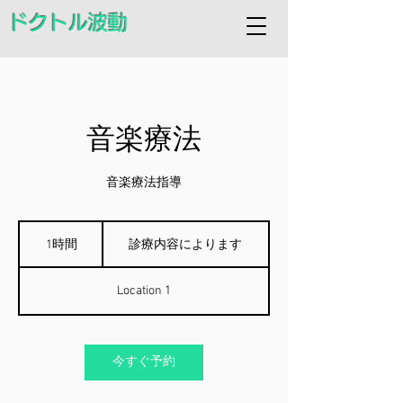
ドクトル波動
音楽療法
音楽療法指導
診
療
1時間
1
診療内容によります
内
時
容
に
Location 1
よ
り
ま
す
今すぐ予約