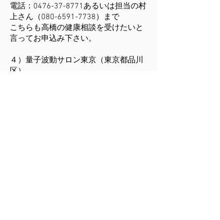
電話：
0476-37-8771
あるいは担当の村
上さん（080-6591-7738）まで
​こちらも高橋の健康相談を受けたいと
言ってお申込み下さい。
４）量子波動サロン東京（東京都品川
区）
月2回程度土曜日終日（初回のみ7月11
日（月）午後）
URL：
https://www.iyashi-tokyo.co.jp/
電話：03-3492-1733 （月曜とイベン
ト日定休、10:30~18:00)
​メール：
yoyaku.joy.enjoy@gmail.com
​公式LINEからメッセージで：
https://lin.ee/mreU6Hf
納得のサービス